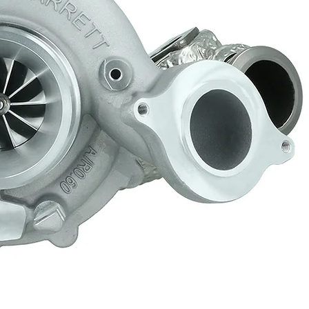
46
375