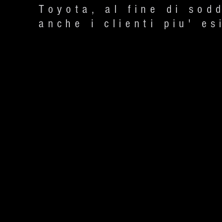
Toyota, al fine di sod
anche i clienti piu' es
M