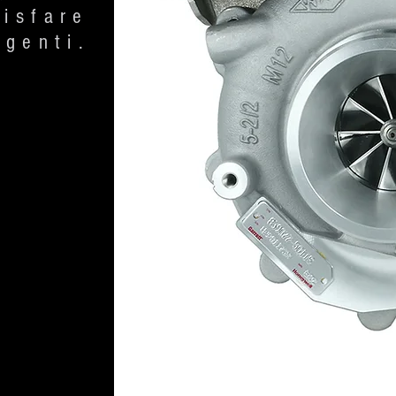
disfare
igenti.
PER SCOPRIRE L'OFFERTA A TE
RISERVATA CONTATTACI AL
Servizio Clienti 02 379202
obile/Whatsapp 377 4227