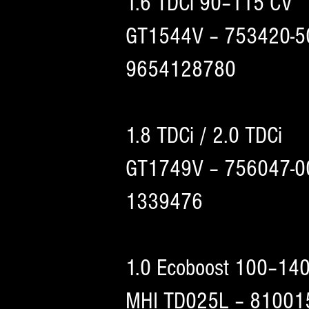
1.6 TDCi 90–115 CV
GT1544V – 753420-5
9654128780
1.8 TDCi / 2.0 TDCi
GT1749V – 756047-0
1339476
1.0 Ecoboost 100–14
MHI TD025L – 810015