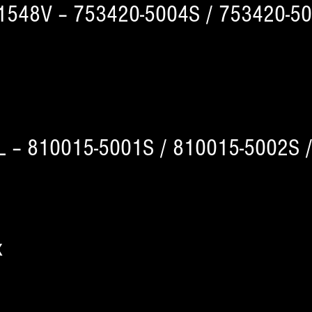
T1548V – 753420-5004S / 753420-5
L – 810015-5001S / 810015-5002S 
x