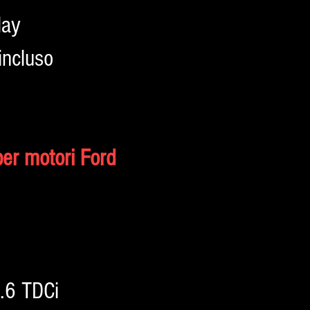
lay
incluso
 per motori Ford
1.6 TDCi