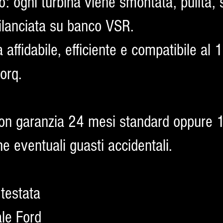
o: ogni turbina viene smontata, pulita, s
ilanciata su banco VSR.
na affidabile, efficiente e compatibile a
orq.
 con garanzia 24 mesi standard oppure
e eventuali guasti accidentali.
 testata
ale Ford