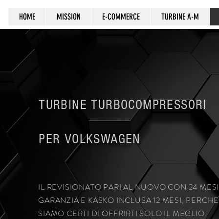
HOME
MISSION
E-COMMERCE
TURBINE A-M
TURBINE TURBOCOMPRESSORI
PER VOLKSWAGEN
IL REVISIONATO PARI AL NUOVO CON 24 MESI
GARANZIA E KASKO INCLUSA 12 MESI, PERCHE
SIAMO CERTI DI OFFRIRTI SOLO IL MEGLIO.