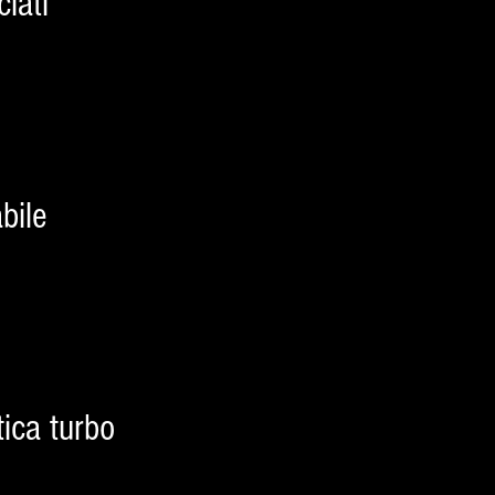
iati
bile
ica turbo