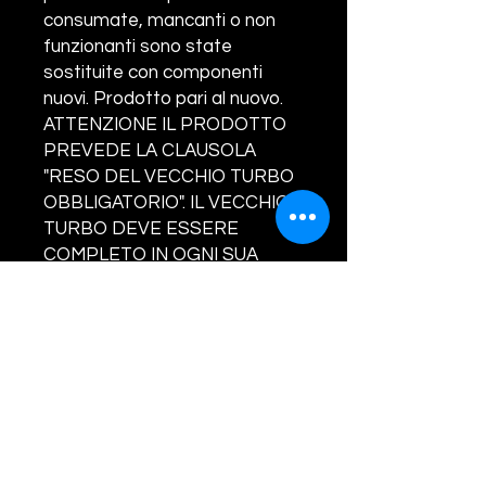
consumate, mancanti o non
funzionanti sono state
sostituite con componenti
nuovi. Prodotto pari al nuovo.
ATTENZIONE IL PRODOTTO
PREVEDE LA CLAUSOLA
"RESO DEL VECCHIO TURBO
OBBLIGATORIO". IL VECCHIO
TURBO DEVE ESSERE
COMPLETO IN OGNI SUA
PARTE. NON SARANNO
ACCETTATI RESI SENZA
VALVOLA/ATTUATORE, IN TAL
CASO SARA' ADDEBITATO AL
CLIENTE LA SOMMA DI EURO
160.00. LA GARANZIA COPRE
SOLO ED ESCLUSIVAMENTE
DIFETTI DI FABBRICAZIONE.