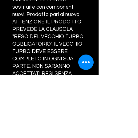
sostituite con componenti
nuovi. Prodotto pari al nuovo.
ATTENZIONE IL PRODOTTO
PREVEDE LA CLAUSOLA
"RESO DEL VECCHIO TURBO
OBBLIGATORIO". IL VECCHIO
TURBO DEVE ESSERE
COMPLETO IN OGNI SUA
PARTE. NON SARANNO
ACCETTATI RESI SENZA
VALVOLA/ATTUATORE, IN TAL
CASO SARA' ADDEBITATO AL
CLIENTE LA SOMMA DI EURO
160.00. LA GARANZIA COPRE
SOLO ED ESCLUSIVAMENTE
DIFETTI DI
FABBRICAZIONE.CONCORDA
RE IL RIENTRO DEL VECCHIO