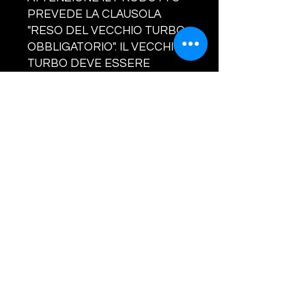
PREVEDE LA CLAUSOLA
"RESO DEL VECCHIO TURBO
OBBLIGATORIO". IL VECCHIO
TURBO DEVE ESSERE
COMPLETO IN OGNI SUA
PARTE. NON SARANNO
ACCETTATI RESI SENZA
VALVOLA/ATTUATORE, IN TAL
CASO SARA' ADDEBITATO AL
CLIENTE LA SOMMA DI EURO
160.00. LA GARANZIA COPRE
SOLO ED ESCLUSIVAMENTE
DIFETTI DI
FABBRICAZIONE.CONCORDA
RE IL RIENTRO DEL VECCHIO
TURBO.
CODICI TURBINA E