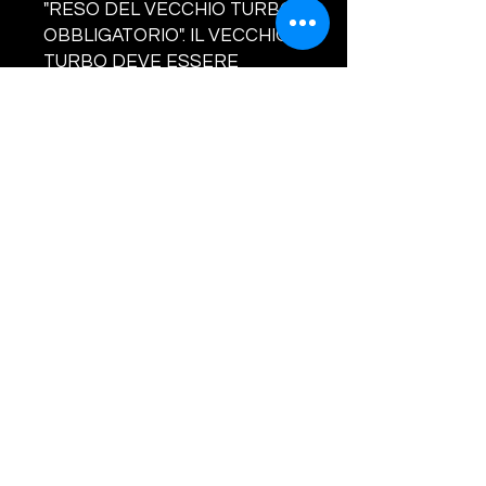
"RESO DEL VECCHIO TURBO
OBBLIGATORIO". IL VECCHIO
TURBO DEVE ESSERE
COMPLETO IN OGNI SUA
PARTE. NON SARANNO
ACCETTATI RESI SENZA
VALVOLA/ATTUATORE, IN TAL
CASO SARA' ADDEBITATO AL
CLIENTE LA SOMMA DI EURO
160.00. LA GARANZIA COPRE
SOLO ED ESCLUSIVAMENTE
DIFETTI DI
FABBRICAZIONE.CONCORDA
RE IL RIENTRO DEL VECCHIO
TURBO.
CODICI TURBINA E
COMPATIBILITA' :