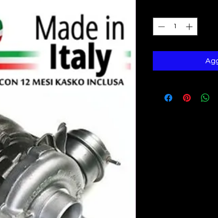
Quantità
*
Agg