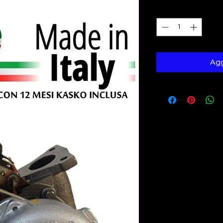
Quantità
*
Agg