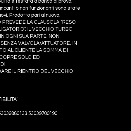
ita e testata a banco di prova.
ncanti o non funzionanti sono state
ovi. Prodotto pari al nuovo.
 PREVEDE LA CLAUSOLA "RESO
GATORIO". IL VECCHIO TURBO
N OGNI SUA PARTE. NON
 SENZA VALVOLA/ATTUATORE, IN
TO AL CLIENTE LA SOMMA DI
A COPRE SOLO ED
DI
RE IL RIENTRO DEL VECCHIO
BILITA' :
53039880133
53039700190