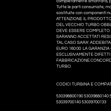
completamente smontata, pul
Tutte le parti consumate, ma
sostituite con componenti nu
ATTENZIONE IL PRODOTTO
DEL VECCHIO TURBO OBBLI
DEVE ESSERE COMPLETO I
SARANNO ACCETTATI RESI
TAL CASO SARA' ADDEBITA
EURO 160.00. LA GARANZI
ESCLUSIVAMENTE DIFETTI 
FABBRICAZIONE.CONCORDA
TURBO.
CODICI TURBINA E COMPATI
530398800190 53039880140 
53039700140
53039700133