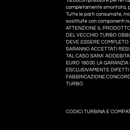
Turbocompressore perfettame
completamente smontata, pul
Tutte le parti consumate, ma
sostituite con componenti nu
ATTENZIONE IL PRODOTTO
DEL VECCHIO TURBO OBBLI
DEVE ESSERE COMPLETO I
SARANNO ACCETTATI RESI
TAL CASO SARA' ADDEBITA
EURO 160.00. LA GARANZI
ESCLUSIVAMENTE DIFETTI 
FABBRICAZIONE.CONCORDA
TURBO.
CODI
CI TURBINA E COMPATI