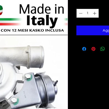
Quantità
*
Agg