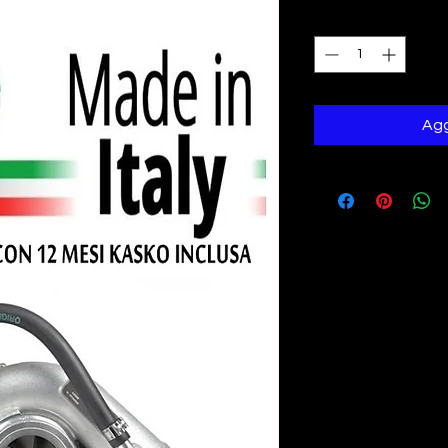
Quantità
*
Agg