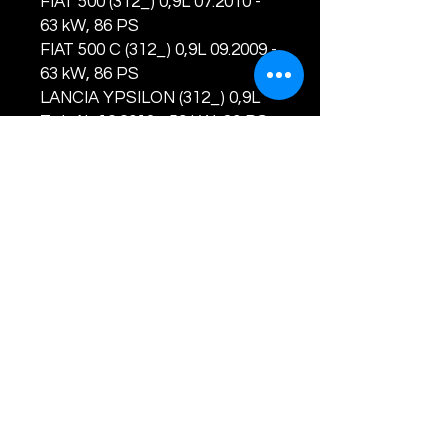
FIAT 500 (312_) 0,9L 07.2010 -
63 kW, 86 PS
FIAT 500 C (312_) 0,9L 09.2009 -
63 kW, 86 PS
LANCIA YPSILON (312_) 0,9L
TwinAir 12.2013 - 59 kW, 80 PS
LANCIA YPSILON (312_) 0,9L
TwinAir 05.2011 - 63 kW, 86 PS
LANCIA YPSILON (312_) 0,9L
CNG 05.2011 - 63 kW, 86 PS
PRODOTTO NUOVO CON
RESO OBBLIGATORIO DEL
VECCHIO TURBO
CODICI TURBINA