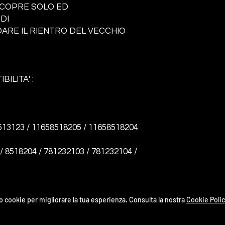
A COPRE SOLO ED
DI
RE IL RIENTRO DEL VECCHIO
BILITA' :
513123 / 11658518205 / 11658518204
 / 8518204 / 781232103 / 781232104 /
o cookie per migliorare la tua esperienza. Consulta la nostra
Cookie Polic