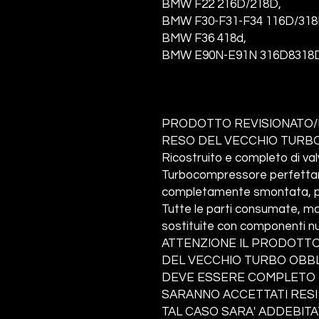
BMW F22 216D/218D,
BMW F30-F31-F34 116D/31
BMW F36 418d,
BMW E90N-E91N 316D8318D
PRODOTTO REVISIONATO/
RESO DEL VECCHIO TURBO
Ricostruito e completo di va
Turbocompressore perfettame
completamente smontata, pul
Tutte le parti consumate, ma
sostituite con componenti nu
ATTENZIONE IL PRODOTTO
DEL VECCHIO TURBO OBBLI
DEVE ESSERE COMPLETO I
SARANNO ACCETTATI RESI
TAL CASO SARA' ADDEBITA