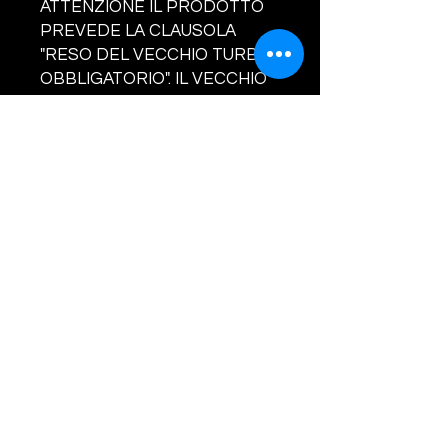
ATTENZIONE IL PRODOTTO
PREVEDE LA CLAUSOLA
"RESO DEL VECCHIO TURBO
OBBLIGATORIO". IL VECCHIO
TURBO DEVE ESSERE
COMPLETO IN OGNI SUA
PARTE. NON SARANNO
ACCETTATI RESI SENZA
VALVOLA/ATTUATORE, IN TAL
CASO SARA' ADDEBITATO AL
CLIENTE LA SOMMA DI EURO
160.00. LA GARANZIA COPRE
SOLO ED ESCLUSIVAMENTE
DIFETTI DI
FABBRICAZIONE.PRIMA DI
ACQUISTARE SI PREGA DI
CONCORDARE IL RIENTRO
DEL VECCHIO TURBO.