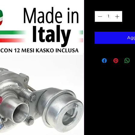
Quantità
*
Agg