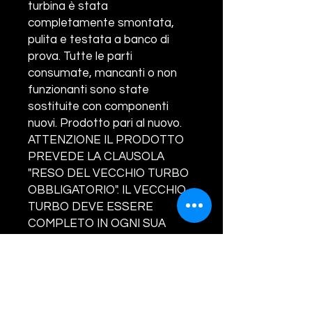
turbina è stata
completamente smontata,
pulita e testata a banco di
prova. Tutte le parti
consumate, mancanti o non
funzionanti sono state
sostituite con componenti
nuovi. Prodotto pari al nuovo.
ATTENZIONE IL PRODOTTO
PREVEDE LA CLAUSOLA
"RESO DEL VECCHIO TURBO
OBBLIGATORIO". IL VECCHIO
TURBO DEVE ESSERE
COMPLETO IN OGNI SUA
PARTE. NON SARANNO
ACCETTATI RESI SENZA
VALVOLA/ATTUATORE, IN TAL
CASO SARA' ADDEBITATO AL
CLIENTE LA SOMMA DI EURO