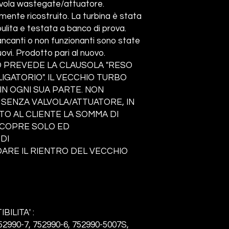
lvola wastegate/attuatore.
nte ricostruito. La turbina è stata
ita e testata a banco di prova.
ncanti o non funzionanti sono state
ovi. Prodotto pari al nuovo.
 PREVEDE LA CLAUSOLA "RESO
GATORIO". IL VECCHIO TURBO
N OGNI SUA PARTE. NON
 SENZA VALVOLA/ATTUATORE, IN
TO AL CLIENTE LA SOMMA DI
A COPRE SOLO ED
DI
RE IL RIENTRO DEL VECCHIO
BILITA' :
52990-7, 752990-6, 752990-5007S,