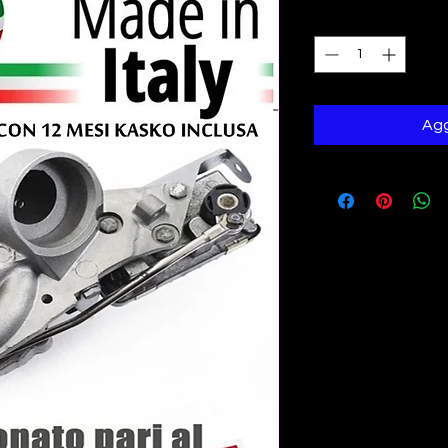
Quantità
*
Agg