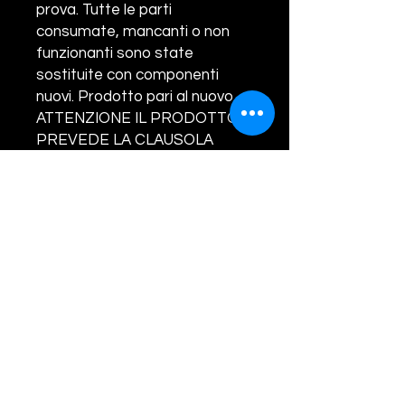
prova. Tutte le parti
consumate, mancanti o non
funzionanti sono state
sostituite con componenti
nuovi. Prodotto pari al nuovo.
ATTENZIONE IL PRODOTTO
PREVEDE LA CLAUSOLA
"RESO DEL VECCHIO TURBO
OBBLIGATORIO". IL VECCHIO
TURBO DEVE ESSERE
COMPLETO IN OGNI SUA
PARTE. NON SARANNO
ACCETTATI RESI SENZA
VALVOLA/ATTUATORE, IN TAL
CASO SARA' ADDEBITATO AL
CLIENTE LA SOMMA DI EURO
160.00. LA GARANZIA COPRE
SOLO ED ESCLUSIVAMENTE
DIFETTI DI FABBRICAZIONE.