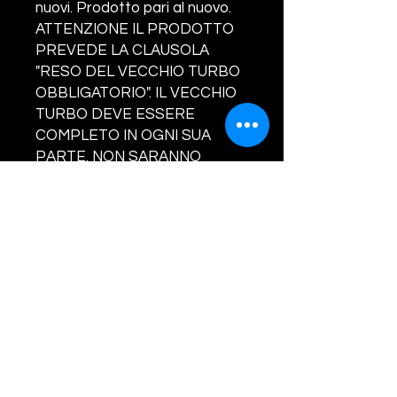
nuovi. Prodotto pari al nuovo.
ATTENZIONE IL PRODOTTO
PREVEDE LA CLAUSOLA
"RESO DEL VECCHIO TURBO
OBBLIGATORIO". IL VECCHIO
TURBO DEVE ESSERE
COMPLETO IN OGNI SUA
PARTE. NON SARANNO
ACCETTATI RESI SENZA
VALVOLA/ATTUATORE, IN TAL
CASO SARA' ADDEBITATO AL
CLIENTE LA SOMMA DI EURO
160.00. LA GARANZIA COPRE
SOLO ED ESCLUSIVAMENTE
DIFETTI DI
FABBRICAZIONE.CONCORDA
RE IL RIENTRO DEL VECCHIO
TURBO.