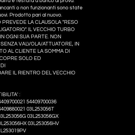
ita e testata a banco di prova.
ncanti o non funzionanti sono state
ovi. Prodotto pari al nuovo.
 PREVEDE LA CLAUSOLA "RESO
GATORIO". IL VECCHIO TURBO
N OGNI SUA PARTE. NON
 SENZA VALVOLA/ATTUATORE, IN
TO AL CLIENTE LA SOMMA DI
A COPRE SOLO ED
DI
RE IL RIENTRO DEL VECCHIO
BILITA' :
4409700021 54409700036
4409880021 03L253056T
03L253056G 03L253056GX
3L253056HX 03L253056HV
3L253019PV