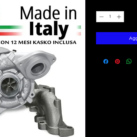
Quantità
*
Agg