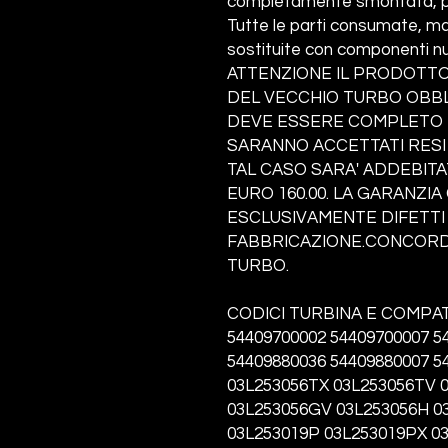
completamente smontata, pul
Tutte le parti consumate, ma
sostituite con componenti nu
ATTENZIONE IL PRODOTTO
DEL VECCHIO TURBO OBBLI
DEVE ESSERE COMPLETO I
SARANNO ACCETTATI RESI
TAL CASO SARA' ADDEBITA
EURO 160.00. LA GARANZI
ESCLUSIVAMENTE DIFETTI 
FABBRICAZIONE.CONCORDA
TURBO.
CODICI TURBINA E COMPATI
54409700002 54409700007 5
54409880036
54409880007 5
03L253056TX 03L253056TV 
03L253056GV 03L253056H 0
03L253019P 03L253019PX 0