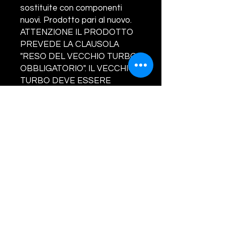
sostituite con componenti
nuovi. Prodotto pari al nuovo.
ATTENZIONE IL PRODOTTO
PREVEDE LA CLAUSOLA
"RESO DEL VECCHIO TURBO
OBBLIGATORIO". IL VECCHIO
TURBO DEVE ESSERE
COMPLETO IN OGNI SUA
PARTE. NON SARANNO
ACCETTATI RESI SENZA
VALVOLA/ATTUATORE, IN TAL
CASO SARA' ADDEBITATO AL
CLIENTE LA SOMMA DI EURO
160.00. LA GARANZIA COPRE
SOLO ED ESCLUSIVAMENTE
DIFETTI DI
FABBRICAZIONE.CONCORDA
RE IL RIENTRO DEL VECCHIO