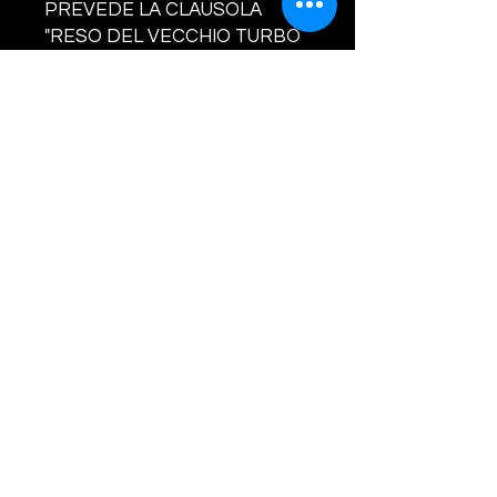
PREVEDE LA CLAUSOLA
"RESO DEL VECCHIO TURBO
OBBLIGATORIO". IL VECCHIO
TURBO DEVE ESSERE
COMPLETO IN OGNI SUA
PARTE. NON SARANNO
ACCETTATI RESI SENZA
VALVOLA/ATTUATORE, IN TAL
CASO SARA' ADDEBITATO AL
CLIENTE LA SOMMA DI EURO
160.00. LA GARANZIA COPRE
SOLO ED ESCLUSIVAMENTE
DIFETTI DI
FABBRICAZIONE.CONCORDA
RE IL RIENTRO DEL VECCHIO
TURBO.
CODI
CI TURBINA E