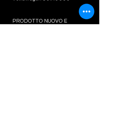
PRODOTTO NUOVO E
BILANCIATO
CODICI TURBINA E
COMPATIBILITA' :
53039710137 / 53039880137 /
53039700129 / 53039710129 /
53039880129 / 53039700207 /
53039710207 / 53039880207 /
BV43B-0137 /
5303-970-0137 / 5303-971-0137
/ 5303-988-0137 / 5303-970-
0129 / 5303-971-0129 / 5303-
988-0129 / 5303-970-0207 /
5303-971-0207 /