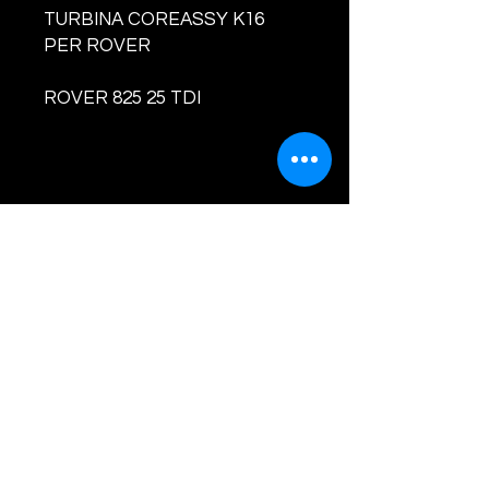
TURBINA COREASSY K16
PER ROVER
ROVER 825 25 TDI
PRODOTTO NUOVO E
BILANCIATO
CODI
CI TURBINA E
COMPATIBILITA' :
HR492SHI 53169706710
35242025A