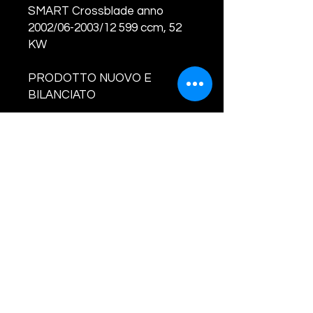
SMART Crossblade anno
2002/06-2003/12 599 ccm, 52
KW
PRODOTTO NUOVO E
BILANCIATO
CODICI TURBINA E
COMPATIBILITA' :
C0007926V002 A1600960699,
A1600960599, 1600960599,
1600960699,
C0007926V002000000,
7122901, 7248081, 7249612,
7249615002S, 724961-2,