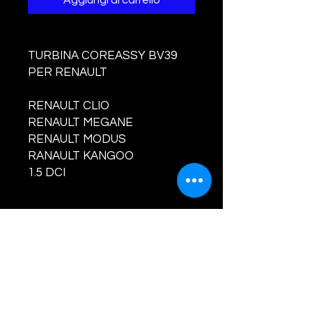
Aggiungi al carrello
TURBINA COREASSY BV39
PER RENAULT
RENAULT CLIO
RENAULT MEGANE
RENAULT MODUS
RANAULT KANGOO
1.5 DCI
PRODOTTO NUOVO E
BILANCIATO
CODI
CI TURBINA E
COMPATIBILITA' :