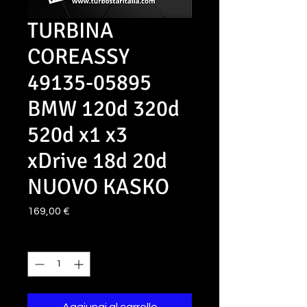
TURBINA
COREASSY
49135-05895
BMW 120d 320d
520d x1 x3
xDrive 18d 20d
NUOVO KASKO
Prezzo
169,00 €
Quantità
*