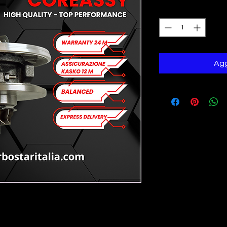
Quantità
*
Agg