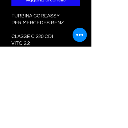
Aggiungi al carrello
TURBINA COREASSY
PER MERCEDES BENZ
CLASSE C 220 CDI
VITO 2.2
PRODOTTO NUOVO E
BILANCIATO
CODI
CI TURBINA E
COMPATIBILITA' :
720477 -A6110961399