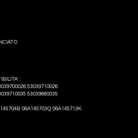
NCIATO
BILITA' :
3039700026 53039710026
3039710035 53039880035
145704B 06A145703Q 06A145713K