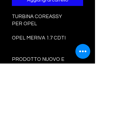
Aggiungi al carrello
TURBINA COREASSY
PER OPEL
OPEL MERIVA 1.7 CDTI
PRODOTTO NUOVO E
BILANCIATO
CODI
CI TURBINA E
COMPATIBILITA' :
49173-06601
49173-06603
860066 4917306601
4917306603 TD025