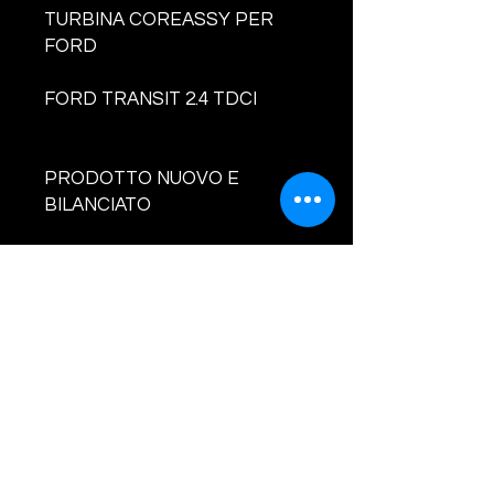
TURBINA COREASSY PER
FORD
FORD
TRANSIT 2.4 TDCI
PRODOTTO NUOVO E
BILANCIATO
CODICI TURBINA E
COMPATIBILITA' :
49131-05400 4913105400
49131-05403 4913105403
1406162 1567328 1449608
6170432 6C1Q-6K682-DD
6C1Q-6K82-DE 6C1Q-6K682-
DF 6C1Q6K682DD