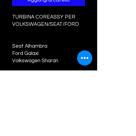
Aggiungi al carrello
TURBINA COREASSY PER
VOLKSWAGEN/SEAT/FORD
Seat Alhambra
Ford Galaxi
Volkswagen Sharan
PRODOTTO NUOVO E
BILANCIATO
CODICI TURBINA E
COMPATIBILITA' :
454183
-0001 /
454183
-0002