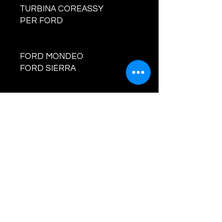
TURBINA COREASSY
PER FORD
FORD MONDEO
FORD SIERRA
PRODOTTO NUOVO E
BILANCIATO
CODI
CI TURBINA E
COMPATIBILITA' :
452063
-0001,
452063
-
0002,
452063
-0003. 6796400,
93FF6K682AC,93FF6K682AB