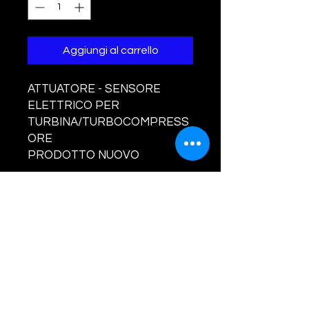
Aggiungi al carrello
ATTUATORE - SENSORE
ELETTRICO PER
TURBINA/TURBOCOMPRESS
ORE
PRODOTTO NUOVO
Per autovetture:
CITROEN C4
PEUGEOT 407 / 3008 / 5008
Codici turbine :
783248, 806497, 807489