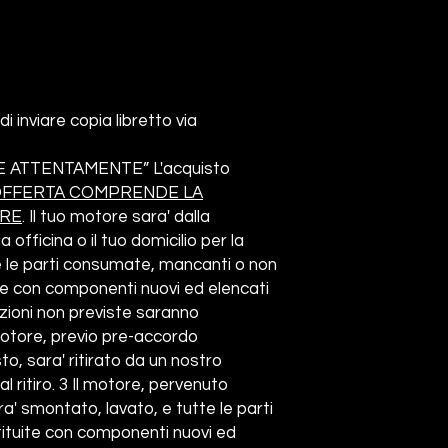
di inviare copia libretto via
E ATTENTAMENTE”
L'acquisto
'OFFERTA COMPRENDE
LA
ORE
. Il tuo motore sara' dalla
a officina o il tuo domicilio per la
te le parti consumate, mancanti o non
te con componenti nuovi ed elencati
tuzioni non previste saranno
 motore, previo pre-accordo
to, sara' ritirato da un nostro
 ritiro.
3 Il motore, pervenuto
ra' smontato, lavato, e tutte le parti
ituite con componenti nuovi ed