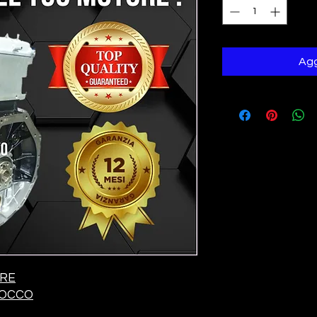
Agg
ORE
LOCCO