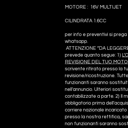
MOTORE : 16V MULTIJET
CILINDRATA 1.6CC
per info e preventivi si prega
whatsapp.
ATTENZIONE “DA LEGGER
prevede quanto segue:
1)
L
REVISIONE DEL TUO MOT
scrivente ritirato presso la tu
revisione/ricostruzione. Tut
funzionanti saranno sostitui
nell'annuncio. Ulteriori sosti
contabilizzate a parte.
2) Il
obbligatorio prima dell'acquis
corriere nazionale incaricato al
presso la nostra rettifica, sa
non funzionanti saranno sost