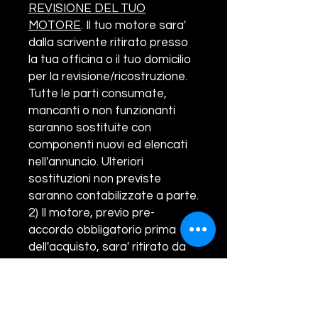
REVISIONE DEL TUO
MOTORE
. Il tuo motore sara'
dalla scrivente ritirato presso
la tua officina o il tuo domicilio
per la revisione/ricostruzione.
Tutte le parti consumate,
mancanti o non funzionanti
saranno sostituite con
componenti nuovi ed elencati
nell'annuncio. Ulteriori
sostituzioni non previste
saranno contabilizzate a parte.
2) Il motore, previo pre-
accordo obbligatorio prima
dell'acquisto, sara' ritirato da
un nostro corriere nazionale
incaricato al ritiro.
3 Il motore,
pervenuto presso la nostra
rettifica, sara' smontato,