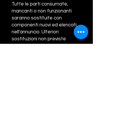
Tutte le parti consumate,
mancanti o non funzionanti
saranno sostituite con
componenti nuovi ed elencati
nell'annuncio. Ulteriori
sostituzioni non previste
saranno contabilizzate a parte.
2) Il motore, previo pre-
accordo obbligatorio prima
dell'acquisto, sara' ritirato da
un nostro corriere nazionale
incaricato al ritiro.
3 Il motore,
pervenuto presso la nostra
rettifica, sara' smontato,
lavato, e tutte le parti non
funzionanti saranno sostituite
con componenti nuovi ed
elencati nell'annuncio ed infine
riverniciato.
4) Le lavorazioni