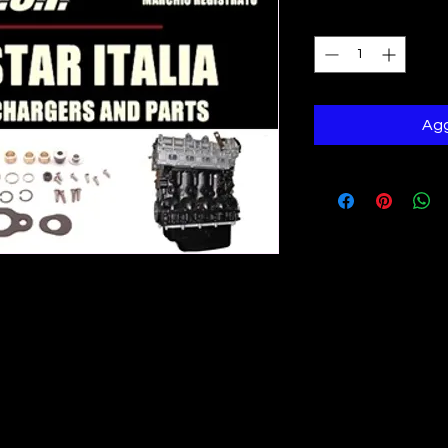
Quantità
*
Agg