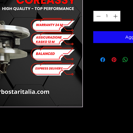
Quantità
*
Agg