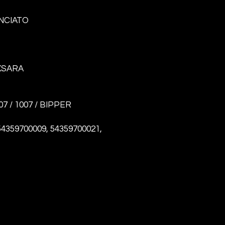
NCIATO
 XSARA
07 / 1007 / BIPPER
54359700009, 54359700021,