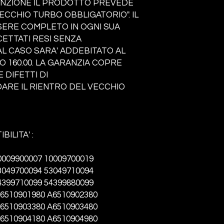
ATTENZIONE IL PRODOTTO PREVEDE
ECCHIO TURBO OBBLIGATORIO". IL
ERE COMPLETO IN OGNI SUA
ETTATI RESI SENZA
AL CASO SARA' ADDEBITATO AL
O 160.00. LA GARANZIA COPRE
DIFETTI DI
RE IL RIENTRO DEL VECCHIO
BILITA' :
0009900007 10009700019
3049700094 53049710094
4399710099 54399880099
A6510901980 A6510902380
A6510903380 A6510903480
A6510904180 A6510904980