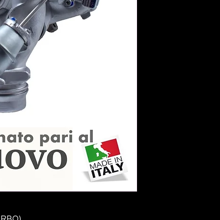
URBO
)