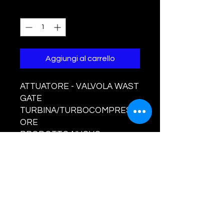
Quantità
*
Aggiungi al carrello
ATTUATORE - VALVOLA WAST
GATE
TURBINA/TURBOCOMPRESS
ORE
PRODOTTO NUOVO
Per autovetture:
SMART FORTWO COUPE' /
CABRIO