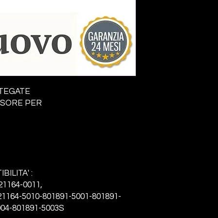
TEGATE
SSORE PER
BILITA' :
721164-0011,
21164-5010-801891-5001-801891-
004-801891-5003S