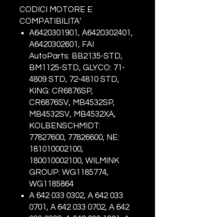
CODICI MOTORE E
COMPATIBILITA’
A6420301901, A6420302401,
A6420302601, FAI
AutoParts: BB2135-STD,
BM1125-STD, GLYCO: 71-
4809 STD, 72-4810 STD,
KING: CR6876SP,
CR6876SV, MB4532SP,
MB4532SV, MB4532XA,
KOLBENSCHMIDT:
77827600, 77826600, NE:
181010002100,
180010002100, WILMINK
GROUP: WG1185774,
WG1185864
A 642 033 0302, A 642 033
0701, A 642 033 0702, A 642